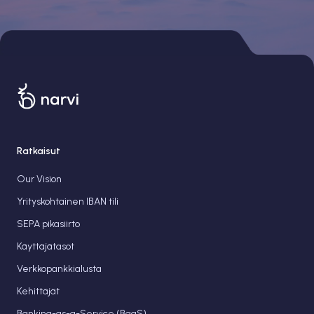
Ratkaisut
Our Vision
Yrityskohtainen IBAN tili
SEPA pikasiirto
Käyttäjätasot
Verkkopankkialusta
Kehittäjät
Banking-as-a-Service (BaaS)