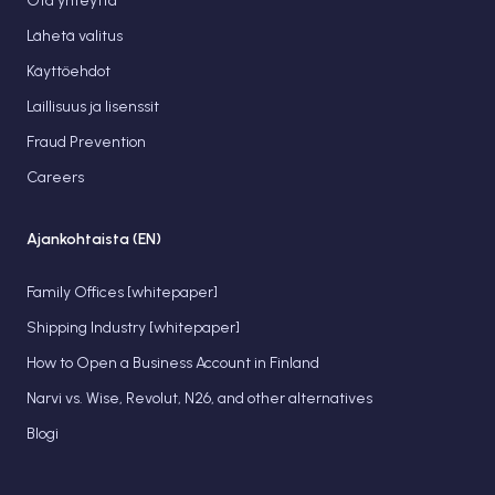
Ota yhteyttä
Lähetä valitus
Käyttöehdot
Laillisuus ja lisenssit
Fraud Prevention
Careers
Ajankohtaista (EN)
Family Offices [whitepaper]
Shipping Industry [whitepaper]
How to Open a Business Account in Finland
Narvi vs. Wise, Revolut, N26, and other alternatives
Blogi